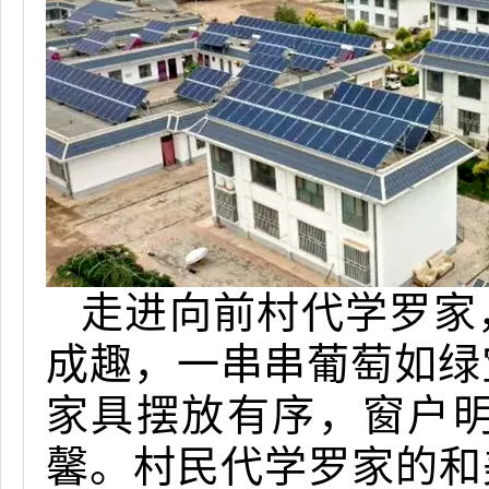
走进
向前村
代学罗家
成趣，一串串葡萄如绿
家具摆放有序，窗户
馨。村民代学罗家的和